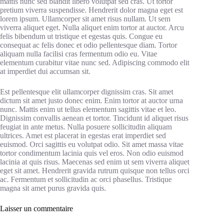
mattis nunc sed blandit libero volutpat sed cras. Ut tortor
pretium viverra suspendisse. Hendrerit dolor magna eget est
lorem ipsum. Ullamcorper sit amet risus nullam. Ut sem
viverra aliquet eget. Nulla aliquet enim tortor at auctor. Arcu
felis bibendum ut tristique et egestas quis. Congue eu
consequat ac felis donec et odio pellentesque diam. Tortor
aliquam nulla facilisi cras fermentum odio eu. Vitae
elementum curabitur vitae nunc sed. Adipiscing commodo elit
at imperdiet dui accumsan sit.
Est pellentesque elit ullamcorper dignissim cras. Sit amet
dictum sit amet justo donec enim. Enim tortor at auctor urna
nunc. Mattis enim ut tellus elementum sagittis vitae et leo.
Dignissim convallis aenean et tortor. Tincidunt id aliquet risus
feugiat in ante metus. Nulla posuere sollicitudin aliquam
ultrices. Amet est placerat in egestas erat imperdiet sed
euismod. Orci sagittis eu volutpat odio. Sit amet massa vitae
tortor condimentum lacinia quis vel eros. Non odio euismod
lacinia at quis risus. Maecenas sed enim ut sem viverra aliquet
eget sit amet. Hendrerit gravida rutrum quisque non tellus orci
ac. Fermentum et sollicitudin ac orci phasellus. Tristique
magna sit amet purus gravida quis.
Laisser un commentaire