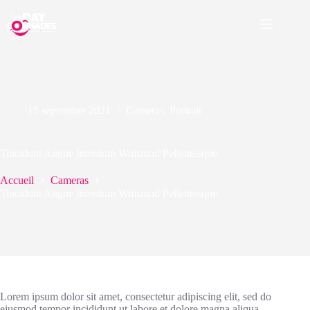
15 septembre 2021
Cameras
,
Portrait
Tincidunt Augue Interdum Wuismod Pellentesque
Accueil
Cameras
Tincidunt Augue Interdum Wuismod Pellentesque
Lorem ipsum dolor sit amet, consectetur adipiscing elit, sed do
eiusmod tempor incididunt ut labore et dolore magna aliqua.