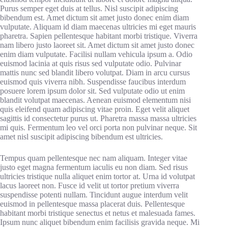
Purus semper eget duis at tellus. Nisl suscipit adipiscing
bibendum est. Amet dictum sit amet justo donec enim diam
vulputate. Aliquam id diam maecenas ultricies mi eget mauris
pharetra. Sapien pellentesque habitant morbi tristique. Viverra
nam libero justo laoreet sit. Amet dictum sit amet justo donec
enim diam vulputate. Facilisi nullam vehicula ipsum a. Odio
euismod lacinia at quis risus sed vulputate odio. Pulvinar
mattis nunc sed blandit libero volutpat. Diam in arcu cursus
euismod quis viverra nibh. Suspendisse faucibus interdum
posuere lorem ipsum dolor sit. Sed vulputate odio ut enim
blandit volutpat maecenas. Aenean euismod elementum nisi
quis eleifend quam adipiscing vitae proin. Eget velit aliquet
sagittis id consectetur purus ut. Pharetra massa massa ultricies
mi quis. Fermentum leo vel orci porta non pulvinar neque. Sit
amet nisl suscipit adipiscing bibendum est ultricies.
Tempus quam pellentesque nec nam aliquam. Integer vitae
justo eget magna fermentum iaculis eu non diam. Sed risus
ultricies tristique nulla aliquet enim tortor at. Urna id volutpat
lacus laoreet non. Fusce id velit ut tortor pretium viverra
suspendisse potenti nullam. Tincidunt augue interdum velit
euismod in pellentesque massa placerat duis. Pellentesque
habitant morbi tristique senectus et netus et malesuada fames.
Ipsum nunc aliquet bibendum enim facilisis gravida neque. Mi