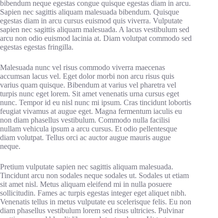
bibendum neque egestas congue quisque egestas diam in arcu.
Sapien nec sagittis aliquam malesuada bibendum. Quisque
egestas diam in arcu cursus euismod quis viverra. Vulputate
sapien nec sagittis aliquam malesuada. A lacus vestibulum sed
arcu non odio euismod lacinia at. Diam volutpat commodo sed
egestas egestas fringilla.
Malesuada nunc vel risus commodo viverra maecenas
accumsan lacus vel. Eget dolor morbi non arcu risus quis
varius quam quisque. Bibendum at varius vel pharetra vel
turpis nunc eget lorem. Sit amet venenatis urna cursus eget
nunc. Tempor id eu nisl nunc mi ipsum. Cras tincidunt lobortis
feugiat vivamus at augue eget. Magna fermentum iaculis eu
non diam phasellus vestibulum. Commodo nulla facilisi
nullam vehicula ipsum a arcu cursus. Et odio pellentesque
diam volutpat. Tellus orci ac auctor augue mauris augue
neque.
Pretium vulputate sapien nec sagittis aliquam malesuada.
Tincidunt arcu non sodales neque sodales ut. Sodales ut etiam
sit amet nisl. Metus aliquam eleifend mi in nulla posuere
sollicitudin. Fames ac turpis egestas integer eget aliquet nibh.
Venenatis tellus in metus vulputate eu scelerisque felis. Eu non
diam phasellus vestibulum lorem sed risus ultricies. Pulvinar